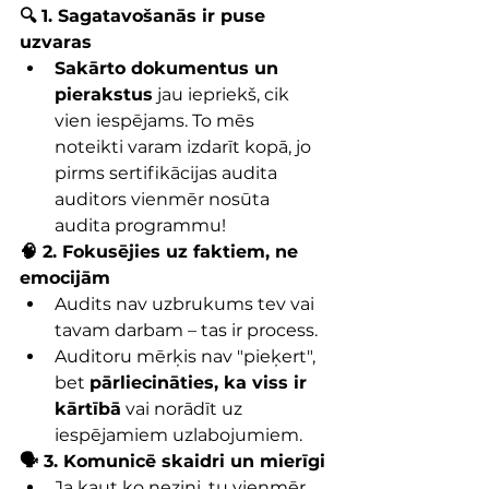
🔍 1. Sagatavošanās ir puse 
uzvaras
Sakārto dokumentus un 
pierakstus
 jau iepriekš, cik 
vien iespējams. To mēs 
noteikti varam izdarīt kopā, jo 
pirms sertifikācijas audita 
auditors vienmēr nosūta 
audita programmu!
🧠 2. Fokusējies uz faktiem, ne 
emocijām
Audits nav uzbrukums tev vai 
tavam darbam – tas ir process.
Auditoru mērķis nav "pieķert", 
bet 
pārliecināties, ka viss ir 
kārtībā
 vai norādīt uz 
iespējamiem uzlabojumiem.
🗣️ 3. Komunicē skaidri un mierīgi
Ja kaut ko nezini, tu vienmēr 