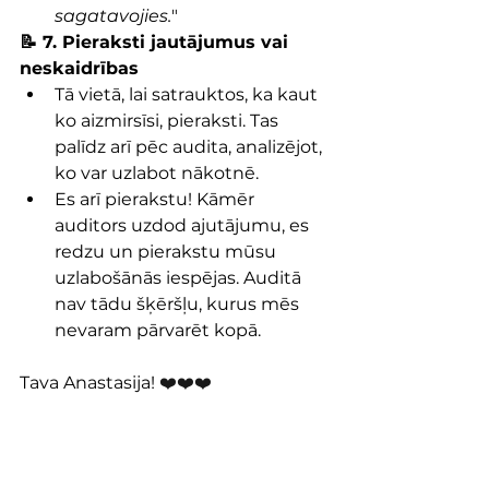
sagatavojies.
"
📝 7. Pieraksti jautājumus vai 
neskaidrības
Tā vietā, lai satrauktos, ka kaut 
ko aizmirsīsi, pieraksti. Tas 
palīdz arī pēc audita, analizējot, 
ko var uzlabot nākotnē.
Es arī pierakstu! Kāmēr 
auditors uzdod ajutājumu, es 
redzu un pierakstu mūsu 
uzlabošānās iespējas. Auditā 
nav tādu šķēršļu, kurus mēs 
nevaram pārvarēt kopā.
Tava Anastasija! 
❤️❤️❤️