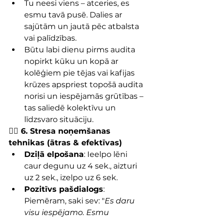
Tu neesi viens – atceries, es 
esmu tavā pusē. Dalies ar 
sajūtām un jautā pēc atbalsta 
vai palīdzības.
Būtu labi dienu pirms audita 
nopirkt kūku un kopā ar 
kolēģiem pie tējas vai kafijas 
krūzes apspriest topošā audita 
norisi un iespējamās grūtības – 
tas saliedē kolektīvu un 
līdzsvaro situāciju.
🧘‍♀️ 6. Stresa noņemšanas 
tehnikas (ātras & efektīvas)
Dziļā elpošana
: Ieelpo lēni 
caur degunu uz 4 sek., aizturi 
uz 2 sek., izelpo uz 6 sek.
Pozitīvs pašdialogs
: 
Piemēram, saki sev: "
Es daru 
visu iespējamo. Esmu 