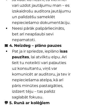
vari uzdot jautājumu man – es 
izskaidrošu auditora jautājumu 
un palīdzēšu sameklēt 
nepieciešamo dokumentāciju.
Neesi pārāk pašpārliecināts, 
bet arī neapšaubi sevi 
nepamatoti.
📅 4. Neizdeg – plāno pauzes
Pat ja ir spriedze, ieplāno 
īsas 
pauzītes
, lai atvilktu elpu. Arī 
šeit tu noteikti vari paļauties 
uz konsultantu, viņš var 
komunicēt ar auditoru, ja tev ir 
nepieciešama atelpa, kā arī 
pāris minūtes pastaigāties, 
izdzert tēju – tas palīdz 
saglabāt fokusu.
💬 5. Runā ar kolēģiem